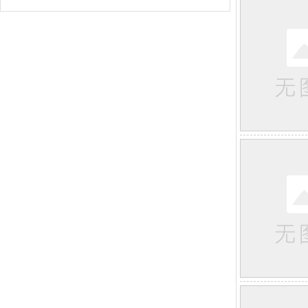
自控力差
在日常生活中，经常听到家长反映，本来说好看10分钟电
视，但是过了时间还想继续看；集体活动时，无故招惹别
人；做事不专注，没有时间观念，总是想到什么就去做什
么；还有
畏难厌学
许多孩子遇到事情第一反应就是“我不会，我不行，我做不
到”。即使开始做了，也是各种拖拉磨蹭，直到不能再拖，一
遇到问题就想放弃……《中国儿童发展报告（2019）——
粗心拖拉
许多家长都有同感，孩子学习能力不算拔尖，也还可以，
但就是有马虎、拖拉、粗心的毛病。譬如说：把3写成5，计
算过程本来是正确的，但是因为写错一个数字，
读写障碍
读写障碍（dyslexia）是一种特定的学习障碍，源于脑神经生
理原因，而非学习环境不良或缺少学习经验所导致。其特点
是难以准确或流利地识别文字，拼写和解码能力也较
ADHD/抽动
注意力缺陷多动障碍简称多动症（ADHD） 儿童多动症多