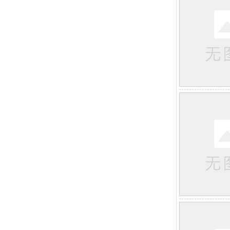
发于3-12岁小孩，是由于成长期大脑发育失衡导致无法集中
注意力。儿童多动症主要表现为易疲劳。