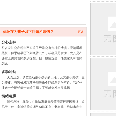
你还在为孩子以下问题所烦恼？
更多
分心走神
很多家长会发现自己家孩子经常会有走神的情况，眼睛看着
黑板，但思绪早已飞到九霄云外，或者只是发愣，尤其是在
课堂上需要老师多次提醒。但一般情况是，任凭家长和老师
怎么
多动冲动
天真活泼、调皮爱动是小孩子的天性，尤其是小男孩，更
为顽皮。当家长发现孩子屁股像个陀螺总是坐不住、写起作
业来一会玩铅笔一会啃手指，不禁就会发出灵魂拷
情绪急躁
脾气急躁、暴躁，在排除家庭溺爱等养育环境因素外，多
见于一种儿童神经系统调节功能不良，北京等一线城市发生
率大约在7-9%，多发于学龄前及小学阶段，随