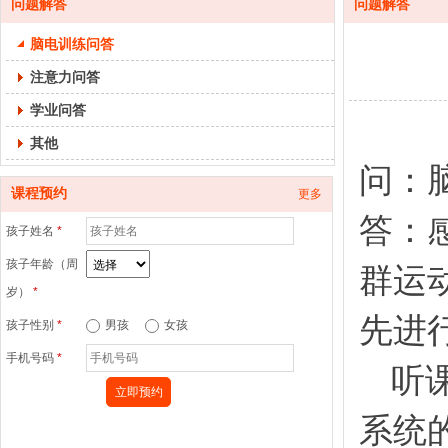
问题解答
问题解答
脑电训练问答
注意力问答
学业问答
其他
问：
课程预约
更多
答：
孩子姓名
*
孩子年龄（周
群运
岁）
*
先进
孩子性别
*
男孩
女孩
手机号码
*
听
系统