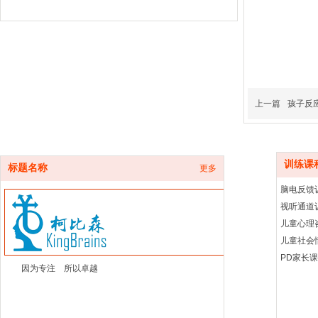
率大约在7-9%，多发于学龄前及小学阶段，随
自控力差
在日常生活中，经常听到家长反映，本来说好看10分钟电
视，但是过了时间还想继续看；集体活动时，无故招惹别
人；做事不专注，没有时间观念，总是想到什么就去做什
么；还有
上一篇
孩子反
畏难厌学
许多孩子遇到事情第一反应就是“我不会，我不行，我做不
到”。即使开始做了，也是各种拖拉磨蹭，直到不能再拖，一
遇到问题就想放弃……《中国儿童发展报告（2019）——
训练课
标题名称
更多
粗心拖拉
许多家长都有同感，孩子学习能力不算拔尖，也还可以，
脑电反馈
但就是有马虎、拖拉、粗心的毛病。譬如说：把3写成5，计
视听通道
算过程本来是正确的，但是因为写错一个数字，
儿童心理
读写障碍
儿童社会
读写障碍（dyslexia）是一种特定的学习障碍，源于脑神经生
PD家长
理原因，而非学习环境不良或缺少学习经验所导致。其特点
因为专注 所以卓越
是难以准确或流利地识别文字，拼写和解码能力也较
ADHD/抽动