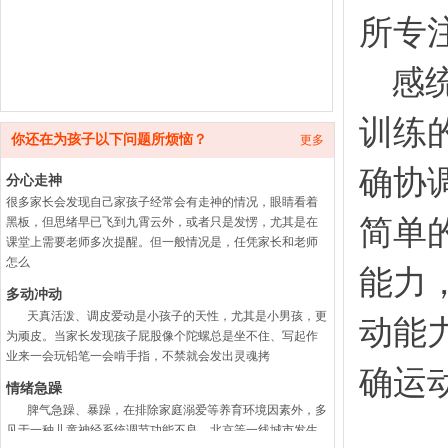
所专
感
训练
你还在为孩子以下问题所烦恼？
更多
确协
分心走神
很多家长会发现自己家孩子经常会有走神的情况，眼睛看着
简单
黑板，但思绪早已飞到九霄云外，或者只是发愣，尤其是在
课堂上需要老师多次提醒。但一般情况是，任凭家长和老师
怎么
能力
多动冲动
天真活泼、调皮爱动是小孩子的天性，尤其是小男孩，更
动能
为顽皮。当家长发现孩子屁股像个陀螺总是坐不住、写起作
业来一会玩铅笔一会啃手指，不禁就会发出灵魂拷
确运
情绪急躁
脾气急躁、暴躁，在排除家庭溺爱等养育环境因素外，多
见于一种儿童神经系统调节功能不良，北京等一线城市发生