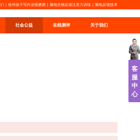
我们
|
徐州孩子写作业慢磨蹭
|
脑电生物反馈注意力训练
|
脑电反馈技术
社会公益
在线测评
关于我们
客
服
中
心