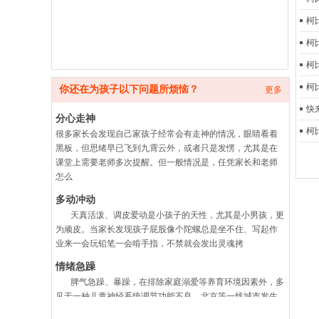
柯
柯
柯
柯
你还在为孩子以下问题所烦恼？
更多
快
分心走神
柯
很多家长会发现自己家孩子经常会有走神的情况，眼睛看着
黑板，但思绪早已飞到九霄云外，或者只是发愣，尤其是在
课堂上需要老师多次提醒。但一般情况是，任凭家长和老师
怎么
多动冲动
天真活泼、调皮爱动是小孩子的天性，尤其是小男孩，更
为顽皮。当家长发现孩子屁股像个陀螺总是坐不住、写起作
业来一会玩铅笔一会啃手指，不禁就会发出灵魂拷
情绪急躁
脾气急躁、暴躁，在排除家庭溺爱等养育环境因素外，多
见于一种儿童神经系统调节功能不良，北京等一线城市发生
率大约在7-9%，多发于学龄前及小学阶段，随