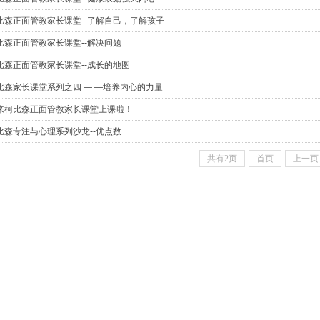
比森正面管教家长课堂--了解自己，了解孩子
比森正面管教家长课堂--解决问题
比森正面管教家长课堂--成长的地图
比森家长课堂系列之四 — —培养内心的力量
来柯比森正面管教家长课堂上课啦！
比森专注与心理系列沙龙--优点数
共有2页
首页
上一页