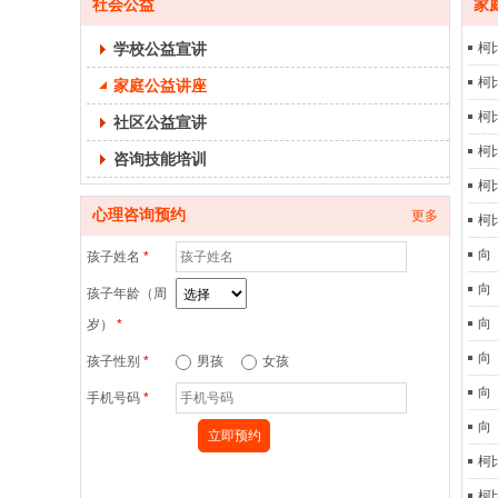
社会公益
家
学校公益宣讲
柯
柯
家庭公益讲座
柯
社区公益宣讲
柯
咨询技能培训
柯
心理咨询预约
更多
柯
向
孩子姓名
*
向
孩子年龄（周
向
岁）
*
向
孩子性别
*
男孩
女孩
向
手机号码
*
向
柯
柯